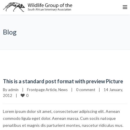
Blog
This is a standard post format with preview Picture
By 
admin
|
Frontpage Article
, 
News
|
0 comment
|
14 January, 
0
2012    
|
Lorem ipsum dolor sit amet, consectetuer adipiscing elit. Aenean
commodo ligula eget dolor. Aenean massa. Cum sociis natoque
penatibus et magnis dis parturient montes, nascetur ridiculus mus.