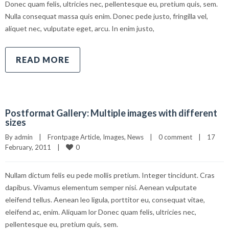
Donec quam felis, ultricies nec, pellentesque eu, pretium quis, sem.
Nulla consequat massa quis enim. Donec pede justo, fringilla vel,
aliquet nec, vulputate eget, arcu. In enim justo,
READ MORE
Postformat Gallery: Multiple images with different
sizes
By 
admin
|
Frontpage Article
, 
Images
, 
News
|
0 comment
|
17 
0
February, 2011    
|
Nullam dictum felis eu pede mollis pretium. Integer tincidunt. Cras
dapibus. Vivamus elementum semper nisi. Aenean vulputate
eleifend tellus. Aenean leo ligula, porttitor eu, consequat vitae,
eleifend ac, enim. Aliquam lor Donec quam felis, ultricies nec,
pellentesque eu, pretium quis, sem.