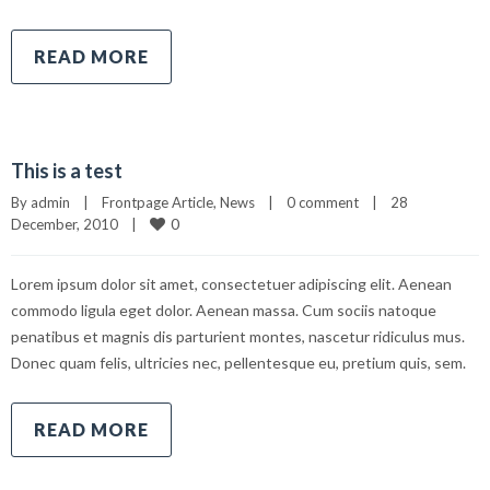
READ MORE
This is a test
By 
admin
|
Frontpage Article
, 
News
|
0 comment
|
28 
0
December, 2010    
|
Lorem ipsum dolor sit amet, consectetuer adipiscing elit. Aenean
commodo ligula eget dolor. Aenean massa. Cum sociis natoque
penatibus et magnis dis parturient montes, nascetur ridiculus mus.
Donec quam felis, ultricies nec, pellentesque eu, pretium quis, sem.
READ MORE