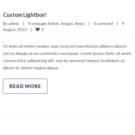
Custom Lightbox!
By 
admin
|
Frontpage Article
, 
Images
, 
News
|
0 comment
|
9 
0
August, 2010    
|
Ut enim ad minim veniam, quis nostrud exercitation ullamco laboris
nisi ut aliquip ex ea commodo consequat. Lorem ipsum dolor sit amet,
consectetur adipisicing elit, sed do eiusmod tempor incididunt ut
labore et dolore magna aliqua.
READ MORE